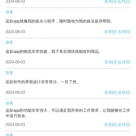
2024-08-03
支持
[0]
反对
[0]
游客
这款app就像我的娱乐小助手，随时随地为我的娱乐提供帮助。
2024-08-03
支持
[0]
反对
[0]
游客
这款app的物流非常快捷，我下单后很快就能收到商品。
2024-08-03
支持
[0]
反对
[0]
游客
这款软件的界面设计非常简洁，一目了然。
2024-08-03
支持
[0]
反对
[0]
游客
这款app的功能非常强大，可以满足我所有的工作需求，让我能够在工作
中游刃有余。
2024-08-03
支持
[0]
反对
[0]
游客