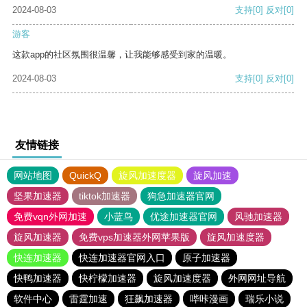
2024-08-03
支持
[0]
反对
[0]
游客
这款app的社区氛围很温馨，让我能够感受到家的温暖。
2024-08-03
支持
[0]
反对
[0]
友情链接
网站地图
QuickQ
旋风加速度器
旋风加速
坚果加速器
tiktok加速器
狗急加速器官网
免费vqn外网加速
小蓝鸟
优途加速器官网
风驰加速器
旋风加速器
免费vps加速器外网苹果版
旋风加速度器
快连加速器
快连加速器官网入口
原子加速器
快鸭加速器
快柠檬加速器
旋风加速度器
外网网址导航
软件中心
雷霆加速
狂飙加速器
哔咔漫画
瑞乐小说