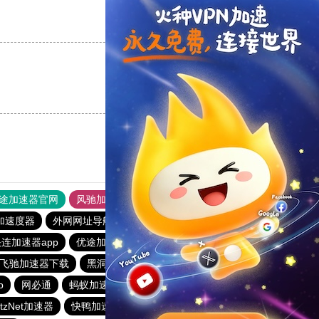
支持
[0]
反对
[0]
支持
[0]
反对
[0]
途加速器官网
风驰加速器
旋风加速器
加速度器
外网网址导航
软件中心
雷霆加速
狂飙加速器
连加速器app
优途加速器app官网
每天试用一小时加速器
飞驰加速器下载
黑洞官方加速器
酷通vp加速器
outline
p
网必通
蚂蚁加速npv下载官网ios
itzNet加速器
快鸭加速器官网
永久免费vqn加速外网