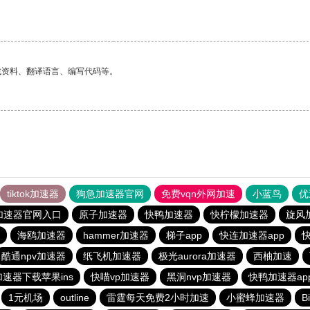
找资料、翻译语言、编写代码等。
tiktok加速器
狗急加速器官网
免费vqn外网加速
小蓝鸟
优
加速器官网入口
原子加速器
快鸭加速器
快柠檬加速器
旋风
海鸥加速器
hammer加速器
梯子app
快连加速器app
快
酷通npv加速器
纸飞机加速器
极光aurora加速器
西柚加速
速器下载苹果ins
快喵vp加速器
黑洞nvp加速器
快鸭加速器ap
1元机场
outline
雷霆每天免费2小时加速
小蜜蜂加速器
B