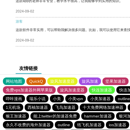
这款app的老师非常专业，教学水平很高，让我能够学到实用的知识。
2024-09-02
游客
这款软件非常实用，可以帮助我解决很多问题。比如，我可以使用它来查
2024-09-02
友情链接
网站地图
QuickQ
旋风加速度器
旋风加速
坚果加速器
免费vps加速器外网苹果版
旋风加速度器
快连加速器
快连
哔咔漫画
瑞乐小说
小美
小美vpn
小美加速器
outline
1元机场
西柚加速器
飞鸟加速器
十大免费网络加速神器
猴王加速器
能上twitter的加速器免费
hammer加速器
银河加
永久不收费的海外加速器
outline
纸飞机加速器
ios加速器