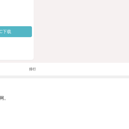
PC下载
排行
网。