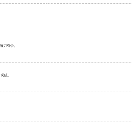
中游刃有余。
有玩腻。