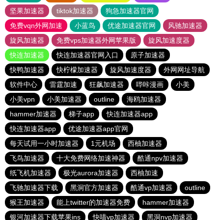
坚果加速器
tiktok加速器
狗急加速器官网
免费vqn外网加速
小蓝鸟
优途加速器官网
风驰加速器
旋风加速器
免费vps加速器外网苹果版
旋风加速度器
快连加速器
快连加速器官网入口
原子加速器
快鸭加速器
快柠檬加速器
旋风加速度器
外网网址导航
软件中心
雷霆加速
狂飙加速器
哔咔漫画
小美
小美vpn
小美加速器
outline
海鸥加速器
hammer加速器
梯子app
快连加速器app
快连加速器app
优途加速器app官网
每天试用一小时加速器
1元机场
西柚加速器
飞鸟加速器
十大免费网络加速神器
酷通npv加速器
纸飞机加速器
极光aurora加速器
西柚加速
飞驰加速器下载
黑洞官方加速器
酷通vp加速器
outline
猴王加速器
能上twitter的加速器免费
hammer加速器
银河加速器下载苹果ins
快喵vp加速器
黑洞nvp加速器