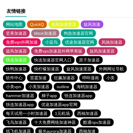
友情链接
网站地图
QuickQ
旋风加速度器
旋风加速
坚果加速器
tiktok加速器
狗急加速器官网
免费vqn外网加速
小蓝鸟
优途加速器官网
风驰加速器
旋风加速器
免费vps加速器外网苹果版
旋风加速度器
快连加速器
快连加速器官网入口
原子加速器
快鸭加速器
快柠檬加速器
旋风加速度器
外网网址导航
软件中心
雷霆加速
狂飙加速器
哔咔漫画
小美
小美vpn
小美加速器
outline
海鸥加速器
hammer加速器
梯子app
快连加速器app
快连加速器app
优途加速器app官网
每天试用一小时加速器
1元机场
西柚加速器
飞鸟加速器
十大免费网络加速神器
酷通npv加速器
纸飞机加速器
极光aurora加速器
西柚加速