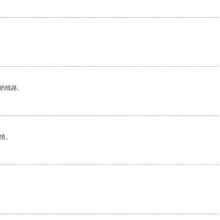
区的线路。
情。
。