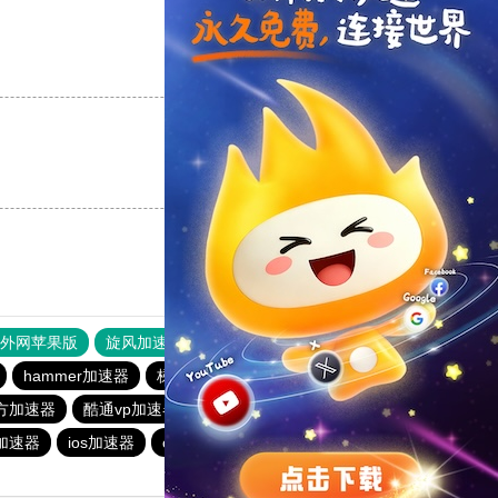
支持
[0]
反对
[0]
支持
[0]
反对
[0]
器外网苹果版
旋风加速度器
快连加速器
hammer加速器
梯子app
快连加速器app
方加速器
酷通vp加速器
outline
猴王加速器
加速器
ios加速器
outline
雷霆每天免费2小时加速