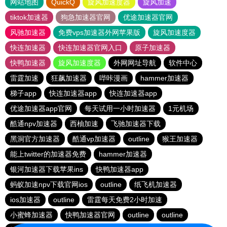
网站地图
QuickQ
旋风加速度器
旋风加速
tiktok加速器
狗急加速器官网
优途加速器官网
风驰加速器
免费vps加速器外网苹果版
旋风加速度器
快连加速器
快连加速器官网入口
原子加速器
快鸭加速器
旋风加速度器
外网网址导航
软件中心
雷霆加速
狂飙加速器
哔咔漫画
hammer加速器
梯子app
快连加速器app
快连加速器app
优途加速器app官网
每天试用一小时加速器
1元机场
酷通npv加速器
西柚加速
飞驰加速器下载
黑洞官方加速器
酷通vp加速器
outline
猴王加速器
能上twitter的加速器免费
hammer加速器
银河加速器下载苹果ins
快鸭加速器app
蚂蚁加速npv下载官网ios
outline
纸飞机加速器
ios加速器
outline
雷霆每天免费2小时加速
小蜜蜂加速器
快鸭加速器官网
outline
outline