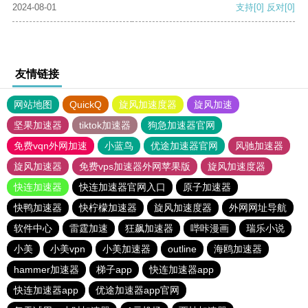
2024-08-01
支持
[0]
反对
[0]
友情链接
网站地图
QuickQ
旋风加速度器
旋风加速
坚果加速器
tiktok加速器
狗急加速器官网
免费vqn外网加速
小蓝鸟
优途加速器官网
风驰加速器
旋风加速器
免费vps加速器外网苹果版
旋风加速度器
快连加速器
快连加速器官网入口
原子加速器
快鸭加速器
快柠檬加速器
旋风加速度器
外网网址导航
软件中心
雷霆加速
狂飙加速器
哔咔漫画
瑞乐小说
小美
小美vpn
小美加速器
outline
海鸥加速器
hammer加速器
梯子app
快连加速器app
快连加速器app
优途加速器app官网