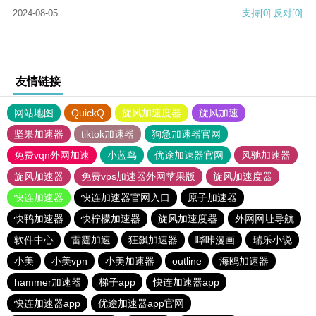
2024-08-05
支持
[0]
反对
[0]
友情链接
网站地图
QuickQ
旋风加速度器
旋风加速
坚果加速器
tiktok加速器
狗急加速器官网
免费vqn外网加速
小蓝鸟
优途加速器官网
风驰加速器
旋风加速器
免费vps加速器外网苹果版
旋风加速度器
快连加速器
快连加速器官网入口
原子加速器
快鸭加速器
快柠檬加速器
旋风加速度器
外网网址导航
软件中心
雷霆加速
狂飙加速器
哔咔漫画
瑞乐小说
小美
小美vpn
小美加速器
outline
海鸥加速器
hammer加速器
梯子app
快连加速器app
快连加速器app
优途加速器app官网