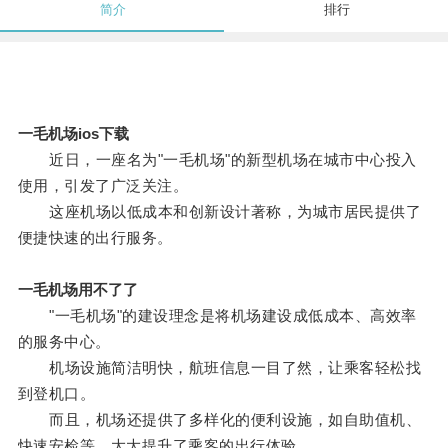
简介
排行
一毛机场ios下载
近日，一座名为"一毛机场"的新型机场在城市中心投入
使用，引发了广泛关注。
这座机场以低成本和创新设计著称，为城市居民提供了
便捷快速的出行服务。
一毛机场用不了了
"一毛机场"的建设理念是将机场建设成低成本、高效率
的服务中心。
机场设施简洁明快，航班信息一目了然，让乘客轻松找
到登机口。
而且，机场还提供了多样化的便利设施，如自助值机、
快速安检等，大大提升了乘客的出行体验。