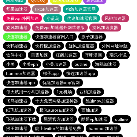
网站地图
QuickQ
旋风加速度器
旋风加速
坚果加速器
tiktok加速器
狗急加速器官网
免费vqn外网加速
小蓝鸟
优途加速器官网
风驰加速器
旋风加速器
免费vps加速器外网苹果版
旋风加速度器
快连加速器
快连加速器官网入口
原子加速器
快鸭加速器
快柠檬加速器
旋风加速度器
外网网址导航
软件中心
雷霆加速
狂飙加速器
哔咔漫画
瑞乐小说
小美
小美vpn
小美加速器
outline
海鸥加速器
hammer加速器
梯子app
快连加速器app
快连加速器app
优途加速器app官网
每天试用一小时加速器
1元机场
西柚加速器
飞鸟加速器
十大免费网络加速神器
酷通npv加速器
纸飞机加速器
极光aurora加速器
西柚加速
飞驰加速器下载
黑洞官方加速器
酷通vp加速器
outline
猴王加速器
能上twitter的加速器免费
hammer加速器