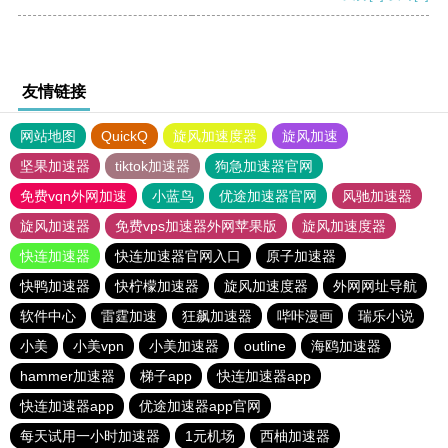
友情链接
网站地图
QuickQ
旋风加速度器
旋风加速
坚果加速器
tiktok加速器
狗急加速器官网
免费vqn外网加速
小蓝鸟
优途加速器官网
风驰加速器
旋风加速器
免费vps加速器外网苹果版
旋风加速度器
快连加速器
快连加速器官网入口
原子加速器
快鸭加速器
快柠檬加速器
旋风加速度器
外网网址导航
软件中心
雷霆加速
狂飙加速器
哔咔漫画
瑞乐小说
小美
小美vpn
小美加速器
outline
海鸥加速器
hammer加速器
梯子app
快连加速器app
快连加速器app
优途加速器app官网
每天试用一小时加速器
1元机场
西柚加速器