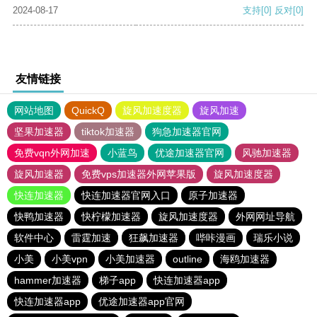
2024-08-17
支持
[0]
反对
[0]
友情链接
网站地图
QuickQ
旋风加速度器
旋风加速
坚果加速器
tiktok加速器
狗急加速器官网
免费vqn外网加速
小蓝鸟
优途加速器官网
风驰加速器
旋风加速器
免费vps加速器外网苹果版
旋风加速度器
快连加速器
快连加速器官网入口
原子加速器
快鸭加速器
快柠檬加速器
旋风加速度器
外网网址导航
软件中心
雷霆加速
狂飙加速器
哔咔漫画
瑞乐小说
小美
小美vpn
小美加速器
outline
海鸥加速器
hammer加速器
梯子app
快连加速器app
快连加速器app
优途加速器app官网