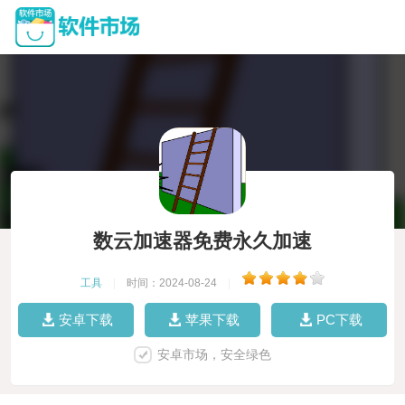
数云加速器免费永久加速
工具
|
时间：2024-08-24
|
安卓下载
苹果下载
PC下载
安卓市场，安全绿色