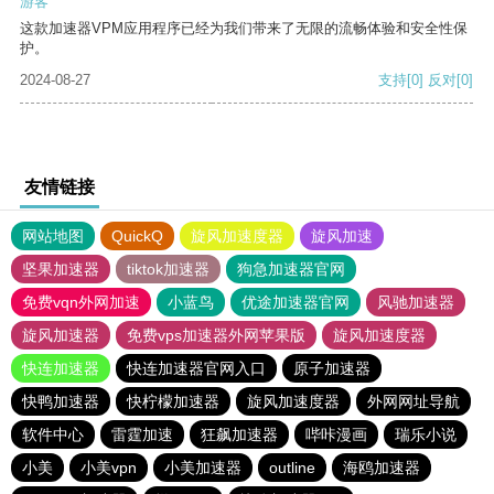
游客
这款加速器VPM应用程序已经为我们带来了无限的流畅体验和安全性保
护。
2024-08-27
支持
[0]
反对
[0]
友情链接
网站地图
QuickQ
旋风加速度器
旋风加速
坚果加速器
tiktok加速器
狗急加速器官网
免费vqn外网加速
小蓝鸟
优途加速器官网
风驰加速器
旋风加速器
免费vps加速器外网苹果版
旋风加速度器
快连加速器
快连加速器官网入口
原子加速器
快鸭加速器
快柠檬加速器
旋风加速度器
外网网址导航
软件中心
雷霆加速
狂飙加速器
哔咔漫画
瑞乐小说
小美
小美vpn
小美加速器
outline
海鸥加速器