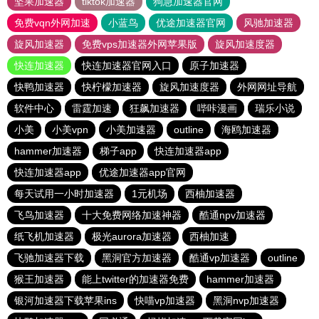
坚果加速器
tiktok加速器
狗急加速器官网
免费vqn外网加速
小蓝鸟
优途加速器官网
风驰加速器
旋风加速器
免费vps加速器外网苹果版
旋风加速度器
快连加速器
快连加速器官网入口
原子加速器
快鸭加速器
快柠檬加速器
旋风加速度器
外网网址导航
软件中心
雷霆加速
狂飙加速器
哔咔漫画
瑞乐小说
小美
小美vpn
小美加速器
outline
海鸥加速器
hammer加速器
梯子app
快连加速器app
快连加速器app
优途加速器app官网
每天试用一小时加速器
1元机场
西柚加速器
飞鸟加速器
十大免费网络加速神器
酷通npv加速器
纸飞机加速器
极光aurora加速器
西柚加速
飞驰加速器下载
黑洞官方加速器
酷通vp加速器
outline
猴王加速器
能上twitter的加速器免费
hammer加速器
银河加速器下载苹果ins
快喵vp加速器
黑洞nvp加速器