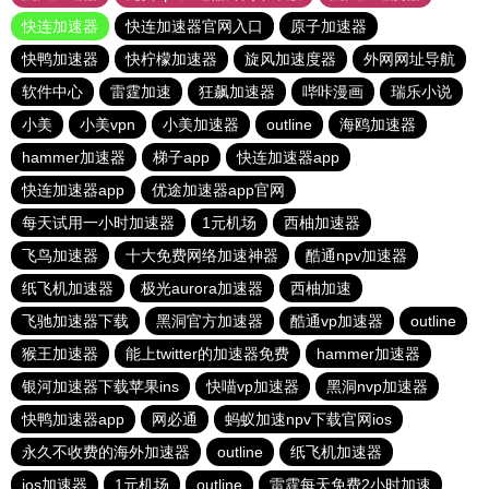
快连加速器
快连加速器官网入口
原子加速器
快鸭加速器
快柠檬加速器
旋风加速度器
外网网址导航
软件中心
雷霆加速
狂飙加速器
哔咔漫画
瑞乐小说
小美
小美vpn
小美加速器
outline
海鸥加速器
hammer加速器
梯子app
快连加速器app
快连加速器app
优途加速器app官网
每天试用一小时加速器
1元机场
西柚加速器
飞鸟加速器
十大免费网络加速神器
酷通npv加速器
纸飞机加速器
极光aurora加速器
西柚加速
飞驰加速器下载
黑洞官方加速器
酷通vp加速器
outline
猴王加速器
能上twitter的加速器免费
hammer加速器
银河加速器下载苹果ins
快喵vp加速器
黑洞nvp加速器
快鸭加速器app
网必通
蚂蚁加速npv下载官网ios
永久不收费的海外加速器
outline
纸飞机加速器
ios加速器
1元机场
outline
雷霆每天免费2小时加速