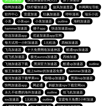
快连加速器
快连加速器官网入口
原子加速器
快鸭加速器
快柠檬加速器
旋风加速度器
外网网址导航
软件中心
雷霆加速
狂飙加速器
哔咔漫画
瑞乐小说
小美
小美vpn
小美加速器
outline
海鸥加速器
hammer加速器
梯子app
快连加速器app
快连加速器app
优途加速器app官网
每天试用一小时加速器
1元机场
西柚加速器
飞鸟加速器
十大免费网络加速神器
酷通npv加速器
纸飞机加速器
极光aurora加速器
西柚加速
飞驰加速器下载
黑洞官方加速器
酷通vp加速器
outline
猴王加速器
能上twitter的加速器免费
hammer加速器
银河加速器下载苹果ins
快喵vp加速器
黑洞nvp加速器
快鸭加速器app
网必通
蚂蚁加速npv下载官网ios
永久不收费的海外加速器
outline
纸飞机加速器
ios加速器
1元机场
outline
雷霆每天免费2小时加速