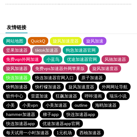
友情链接
网站地图
QuickQ
旋风加速度器
旋风加速
坚果加速器
tiktok加速器
狗急加速器官网
免费vqn外网加速
小蓝鸟
优途加速器官网
风驰加速器
旋风加速器
免费vps加速器外网苹果版
旋风加速度器
快连加速器
快连加速器官网入口
原子加速器
快鸭加速器
快柠檬加速器
旋风加速度器
外网网址导航
软件中心
雷霆加速
狂飙加速器
哔咔漫画
瑞乐小说
小美
小美vpn
小美加速器
outline
海鸥加速器
hammer加速器
梯子app
快连加速器app
快连加速器app
优途加速器app官网
每天试用一小时加速器
1元机场
西柚加速器