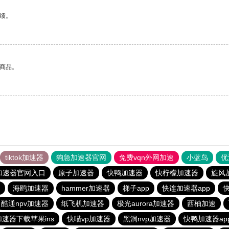
绩。
的商品。
tiktok加速器
狗急加速器官网
免费vqn外网加速
小蓝鸟
优
加速器官网入口
原子加速器
快鸭加速器
快柠檬加速器
旋风
海鸥加速器
hammer加速器
梯子app
快连加速器app
快
酷通npv加速器
纸飞机加速器
极光aurora加速器
西柚加速
速器下载苹果ins
快喵vp加速器
黑洞nvp加速器
快鸭加速器ap