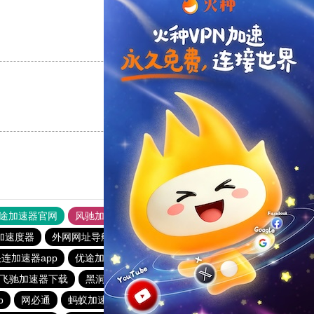
支持
[0]
反对
[0]
支持
[0]
反对
[0]
途加速器官网
风驰加速器
旋风加速器
加速度器
外网网址导航
软件中心
雷霆加速
狂飙加速器
连加速器app
优途加速器app官网
每天试用一小时加速器
飞驰加速器下载
黑洞官方加速器
酷通vp加速器
outline
p
网必通
蚂蚁加速npv下载官网ios