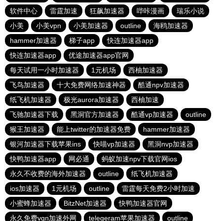
软件中心
雷霆加速
狂飙加速器
哔咔漫画
瑞乐小说
小美
小美vpn
小美加速器
outline
海鸥加速器
hammer加速器
梯子app
快连加速器app
快连加速器app
优途加速器app官网
每天试用一小时加速器
1元机场
西柚加速器
飞鸟加速器
十大免费网络加速神器
酷通npv加速器
纸飞机加速器
极光aurora加速器
西柚加速
飞驰加速器下载
黑洞官方加速器
酷通vp加速器
outline
猴王加速器
能上twitter的加速器免费
hammer加速器
银河加速器下载苹果ins
快喵vp加速器
黑洞nvp加速器
快鸭加速器app
网必通
蚂蚁加速npv下载官网ios
永久不收费的海外加速器
outline
纸飞机加速器
ios加速器
1元机场
outline
雷霆每天免费2小时加速
小蜜蜂加速器
BitzNet加速器
快鸭加速器官网
永久免费vqn加速外网
telegeram苹果加速器
outline