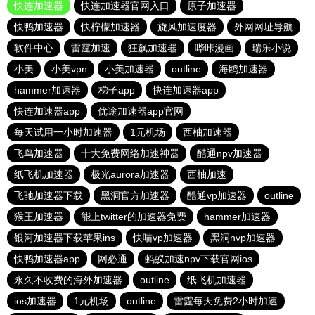
快连加速器
快连加速器官网入口
原子加速器
快鸭加速器
快柠檬加速器
旋风加速度器
外网网址导航
软件中心
雷霆加速
狂飙加速器
哔咔漫画
瑞乐小说
小美
小美vpn
小美加速器
outline
海鸥加速器
hammer加速器
梯子app
快连加速器app
快连加速器app
优途加速器app官网
每天试用一小时加速器
1元机场
西柚加速器
飞鸟加速器
十大免费网络加速神器
酷通npv加速器
纸飞机加速器
极光aurora加速器
西柚加速
飞驰加速器下载
黑洞官方加速器
酷通vp加速器
outline
猴王加速器
能上twitter的加速器免费
hammer加速器
银河加速器下载苹果ins
快喵vp加速器
黑洞nvp加速器
快鸭加速器app
网必通
蚂蚁加速npv下载官网ios
永久不收费的海外加速器
outline
纸飞机加速器
ios加速器
1元机场
outline
雷霆每天免费2小时加速