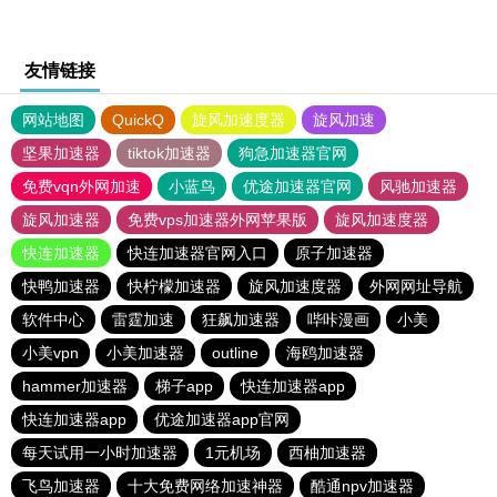
友情链接
网站地图
QuickQ
旋风加速度器
旋风加速
坚果加速器
tiktok加速器
狗急加速器官网
免费vqn外网加速
小蓝鸟
优途加速器官网
风驰加速器
旋风加速器
免费vps加速器外网苹果版
旋风加速度器
快连加速器
快连加速器官网入口
原子加速器
快鸭加速器
快柠檬加速器
旋风加速度器
外网网址导航
软件中心
雷霆加速
狂飙加速器
哔咔漫画
小美
小美vpn
小美加速器
outline
海鸥加速器
hammer加速器
梯子app
快连加速器app
快连加速器app
优途加速器app官网
每天试用一小时加速器
1元机场
西柚加速器
飞鸟加速器
十大免费网络加速神器
酷通npv加速器