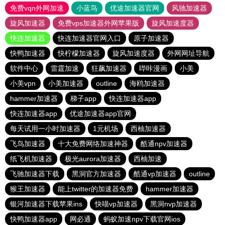
免费vqn外网加速
小蓝鸟
优途加速器官网
风驰加速器
旋风加速器
免费vps加速器外网苹果版
旋风加速度器
快连加速器
快连加速器官网入口
原子加速器
快鸭加速器
快柠檬加速器
旋风加速度器
外网网址导航
软件中心
雷霆加速
狂飙加速器
哔咔漫画
小美
小美vpn
小美加速器
outline
海鸥加速器
hammer加速器
梯子app
快连加速器app
快连加速器app
优途加速器app官网
每天试用一小时加速器
1元机场
西柚加速器
飞鸟加速器
十大免费网络加速神器
酷通npv加速器
纸飞机加速器
极光aurora加速器
西柚加速
飞驰加速器下载
黑洞官方加速器
酷通vp加速器
outline
猴王加速器
能上twitter的加速器免费
hammer加速器
银河加速器下载苹果ins
快喵vp加速器
黑洞nvp加速器
快鸭加速器app
网必通
蚂蚁加速npv下载官网ios