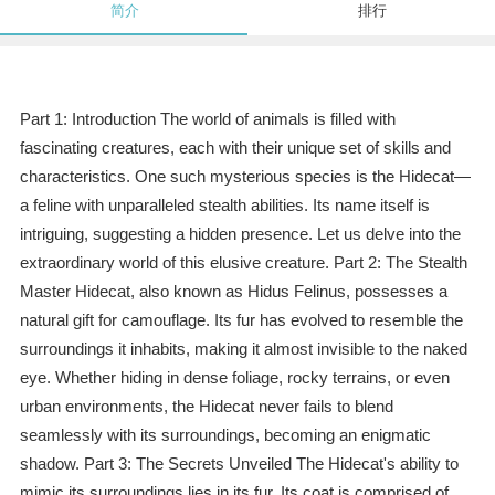
简介
排行
Part 1: Introduction The world of animals is filled with
fascinating creatures, each with their unique set of skills and
characteristics. One such mysterious species is the Hidecat—
a feline with unparalleled stealth abilities. Its name itself is
intriguing, suggesting a hidden presence. Let us delve into the
extraordinary world of this elusive creature. Part 2: The Stealth
Master Hidecat, also known as Hidus Felinus, possesses a
natural gift for camouflage. Its fur has evolved to resemble the
surroundings it inhabits, making it almost invisible to the naked
eye. Whether hiding in dense foliage, rocky terrains, or even
urban environments, the Hidecat never fails to blend
seamlessly with its surroundings, becoming an enigmatic
shadow. Part 3: The Secrets Unveiled The Hidecat's ability to
mimic its surroundings lies in its fur. Its coat is comprised of