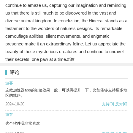
continue to amaze us, capturing our imagination and reminding
us that there is still much to be discovered in the vast and
diverse animal kingdom. In conclusion, the Hidecat stands as a
testament to the wonders of nature's designs. Its remarkable
camouflage abilities, silent movements, and enigmatic
presence make it an extraordinary feline. Let us appreciate the
beauty of these mysterious creatures and continue to unravel
their secrets, one paw at a time.#3#
评论
游客
这款加速器app的加速效果一般，可以再提升一下，比如能够支持更多地
区的线路。
2024-10-20
支持
[0]
反对
[0]
游客
这个软件我非常喜欢