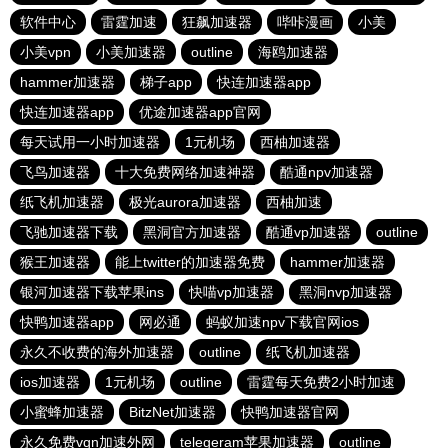
软件中心
雷霆加速
狂飙加速器
哔咔漫画
小美
小美vpn
小美加速器
outline
海鸥加速器
hammer加速器
梯子app
快连加速器app
快连加速器app
优途加速器app官网
每天试用一小时加速器
1元机场
西柚加速器
飞鸟加速器
十大免费网络加速神器
酷通npv加速器
纸飞机加速器
极光aurora加速器
西柚加速
飞驰加速器下载
黑洞官方加速器
酷通vp加速器
outline
猴王加速器
能上twitter的加速器免费
hammer加速器
银河加速器下载苹果ins
快喵vp加速器
黑洞nvp加速器
快鸭加速器app
网必通
蚂蚁加速npv下载官网ios
永久不收费的海外加速器
outline
纸飞机加速器
ios加速器
1元机场
outline
雷霆每天免费2小时加速
小蜜蜂加速器
BitzNet加速器
快鸭加速器官网
永久免费vqn加速外网
telegeram苹果加速器
outline