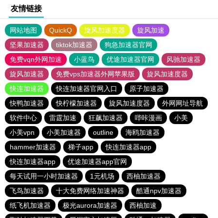
友情链接
网站地图
QuickQ
旋风加速度器
旋风加速
坚果加速器
tiktok加速器
狗急加速器官网
免费vqn外网加速
小蓝鸟
优途加速器官网
风驰加速器
旋风加速器
免费vps加速器外网苹果版
旋风加速度器
快连加速器
快连加速器官网入口
原子加速器
快鸭加速器
快柠檬加速器
旋风加速度器
外网网址导航
软件中心
雷霆加速
狂飙加速器
哔咔漫画
小美
小美vpn
小美加速器
outline
海鸥加速器
hammer加速器
梯子app
快连加速器app
快连加速器app
优途加速器app官网
每天试用一小时加速器
1元机场
西柚加速器
飞鸟加速器
十大免费网络加速神器
酷通npv加速器
纸飞机加速器
极光aurora加速器
西柚加速