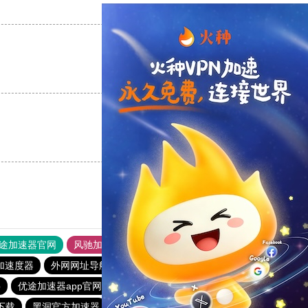
支持
[0]
反对
[0]
支持
[0]
反对
[0]
支持
[0]
反对
[0]
途加速器官网
风驰加速器
旋风加速器
加速度器
外网网址导航
软件中心
雷霆加速
狂飙加速器
p
优途加速器app官网
每天试用一小时加速器
1元机场
下载
黑洞官方加速器
酷通vp加速器
outline
猴王加速器