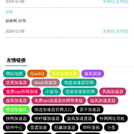
2024-11-09
支持
[0]
反对
[0]
游客
超棒啊 好用
2024-11-09
支持
[0]
反对
[0]
友情链接
网站地图
QuickQ
旋风加速度器
旋风加速
坚果加速器
tiktok加速器
狗急加速器官网
免费vqn外网加速
小蓝鸟
优途加速器官网
风驰加速器
旋风加速器
免费vps加速器外网苹果版
旋风加速度器
快连加速器
快连加速器官网入口
原子加速器
快鸭加速器
快柠檬加速器
旋风加速度器
外网网址导航
软件中心
雷霆加速
狂飙加速器
哔咔漫画
小美