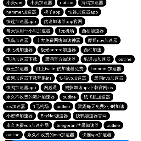
小美vpn
小美加速器
outline
海鸥加速器
hammer加速器
梯子app
快连加速器app
快连加速器app
优途加速器app官网
每天试用一小时加速器
1元机场
西柚加速器
飞鸟加速器
十大免费网络加速神器
酷通npv加速器
纸飞机加速器
极光aurora加速器
西柚加速
飞驰加速器下载
黑洞官方加速器
酷通vp加速器
outline
猴王加速器
能上twitter的加速器免费
hammer加速器
银河加速器下载苹果ins
快喵vp加速器
黑洞nvp加速器
快鸭加速器app
网必通
蚂蚁加速npv下载官网ios
永久不收费的海外加速器
outline
纸飞机加速器
ios加速器
1元机场
outline
雷霆每天免费2小时加速
小蜜蜂加速器
BitzNet加速器
快鸭加速器官网
永久免费vqn加速外网
telegeram苹果加速器
outline
outline
永久不收费的nvp加速器
快连vρn加速器