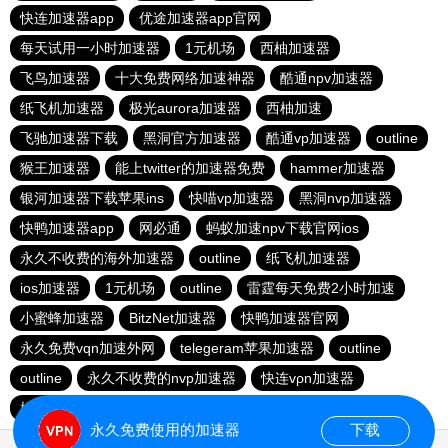
快连加速器app
优途加速器app官网
每天试用一小时加速器
1元机场
西柚加速器
飞鸟加速器
十大免费网络加速神器
酷通npv加速器
纸飞机加速器
极光aurora加速器
西柚加速
飞驰加速器下载
黑洞官方加速器
酷通vp加速器
outline
猴王加速器
能上twitter的加速器免费
hammer加速器
银河加速器下载苹果ins
快喵vp加速器
黑洞nvp加速器
快鸭加速器app
网必通
蚂蚁加速npv下载官网ios
永久不收费的海外加速器
outline
纸飞机加速器
ios加速器
1元机场
outline
雷霆每天免费2小时加速
小蜜蜂加速器
BitzNet加速器
快鸭加速器官网
永久免费vqn加速外网
telegeram苹果加速器
outline
outline
永久不收费的nvp加速器
快连vρn加速器
橘子加速器
免费vqn外网
香蕉加速器vp官网
永久免费使用的加速器
下载