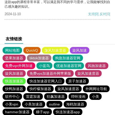
这款app的课程非常丰富，可以满足我不同的学习需求，让我能够找到自
己感兴趣的知识。
2024-11-10
支持
[0]
反对
[0]
友情链接
网站地图
QuickQ
旋风加速度器
旋风加速
坚果加速器
tiktok加速器
狗急加速器官网
免费vqn外网加速
小蓝鸟
优途加速器官网
风驰加速器
旋风加速器
免费vps加速器外网苹果版
旋风加速度器
快连加速器
快连加速器官网入口
原子加速器
快鸭加速器
快柠檬加速器
旋风加速度器
外网网址导航
软件中心
雷霆加速
狂飙加速器
哔咔漫画
小美
小美vpn
小美加速器
outline
海鸥加速器
hammer加速器
梯子app
快连加速器app