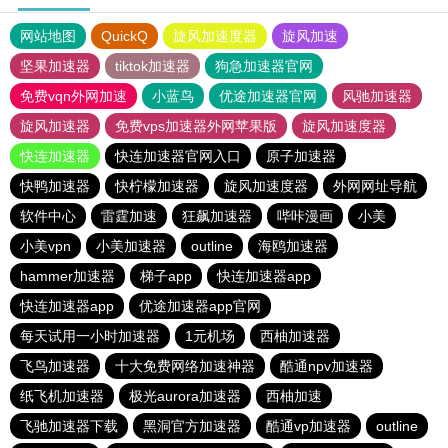
网站地图
QuickQ
旋风加速度器
旋风加速
坚果加速器
tiktok加速器
狗急加速器官网
免费vqn外网加速
小蓝鸟
优途加速器官网
风驰加速器
旋风加速器
免费vps加速器外网苹果版
旋风加速度器
快连加速器
快连加速器官网入口
原子加速器
快鸭加速器
快柠檬加速器
旋风加速度器
外网网址导航
软件中心
雷霆加速
狂飙加速器
哔咔漫画
小美
小美vpn
小美加速器
outline
海鸥加速器
hammer加速器
梯子app
快连加速器app
快连加速器app
优途加速器app官网
每天试用一小时加速器
1元机场
西柚加速器
飞鸟加速器
十大免费网络加速神器
酷通npv加速器
纸飞机加速器
极光aurora加速器
西柚加速
飞驰加速器下载
黑洞官方加速器
酷通vp加速器
outline