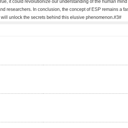
 true, it could revolutionize our understanding of the human m
and researchers. In conclusion, the concept of ESP remains a fas
 will unlock the secrets behind this elusive phenomenon.#3#