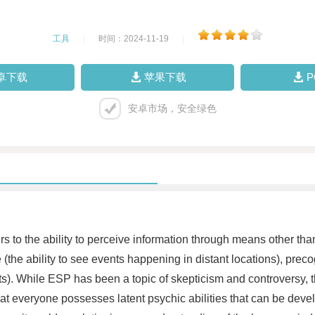
工具
|
时间：2024-11-19
|
卓下载
苹果下载
安卓市场，安全绿色
 to the ability to perceive information through means other th
 (the ability to see events happening in distant locations), precog
ects). While ESP has been a topic of skepticism and controvers
hat everyone possesses latent psychic abilities that can be deve