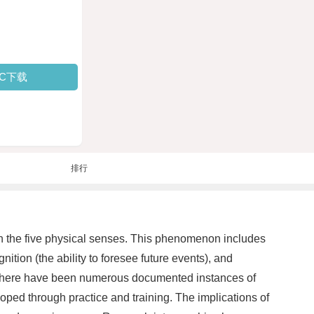
PC下载
排行
an the five physical senses. This phenomenon includes
nition (the ability to foresee future events), and
y, there have been numerous documented instances of
loped through practice and training. The implications of