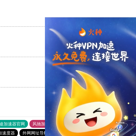
支持
[0]
反对
[0]
支持
[0]
反对
[0]
支持
[0]
反对
[0]
途加速器官网
风驰加速器
旋风加速器
加速度器
外网网址导航
软件中心
雷霆加速
狂飙加速器