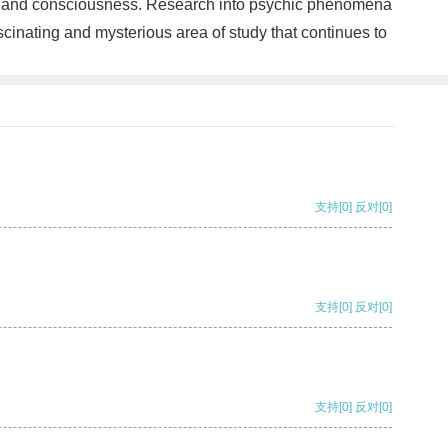
ind and consciousness. Research into psychic phenomena
cinating and mysterious area of study that continues to
支持
[0]
反对
[0]
支持
[0]
反对
[0]
支持
[0]
反对
[0]