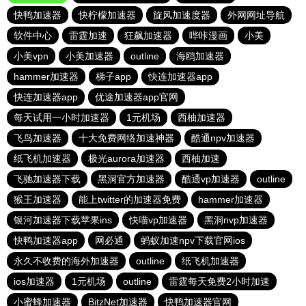
快鸭加速器
快柠檬加速器
旋风加速度器
外网网址导航
软件中心
雷霆加速
狂飙加速器
哔咔漫画
小美
小美vpn
小美加速器
outline
海鸥加速器
hammer加速器
梯子app
快连加速器app
快连加速器app
优途加速器app官网
每天试用一小时加速器
1元机场
西柚加速器
飞鸟加速器
十大免费网络加速神器
酷通npv加速器
纸飞机加速器
极光aurora加速器
西柚加速
飞驰加速器下载
黑洞官方加速器
酷通vp加速器
outline
猴王加速器
能上twitter的加速器免费
hammer加速器
银河加速器下载苹果ins
快喵vp加速器
黑洞nvp加速器
快鸭加速器app
网必通
蚂蚁加速npv下载官网ios
永久不收费的海外加速器
outline
纸飞机加速器
ios加速器
1元机场
outline
雷霆每天免费2小时加速
小蜜蜂加速器
BitzNet加速器
快鸭加速器官网