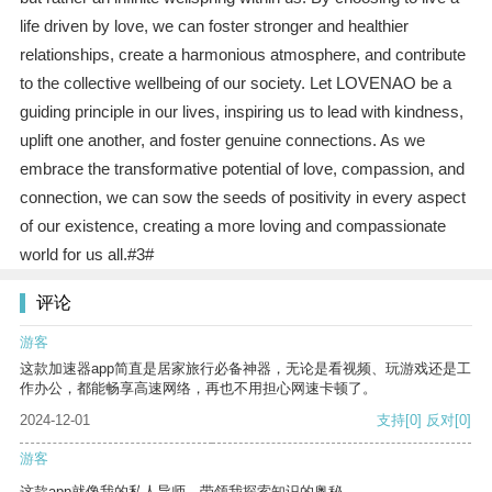
life driven by love, we can foster stronger and healthier
relationships, create a harmonious atmosphere, and contribute
to the collective wellbeing of our society. Let LOVENAO be a
guiding principle in our lives, inspiring us to lead with kindness,
uplift one another, and foster genuine connections. As we
embrace the transformative potential of love, compassion, and
connection, we can sow the seeds of positivity in every aspect
of our existence, creating a more loving and compassionate
world for us all.#3#
评论
游客
这款加速器app简直是居家旅行必备神器，无论是看视频、玩游戏还是工
作办公，都能畅享高速网络，再也不用担心网速卡顿了。
2024-12-01
支持
[0]
反对
[0]
游客
这款app就像我的私人导师，带领我探索知识的奥秘。