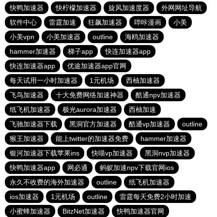
快鸭加速器
快柠檬加速器
旋风加速度器
外网网址导航
软件中心
雷霆加速
狂飙加速器
哔咔漫画
小美
小美vpn
小美加速器
outline
海鸥加速器
hammer加速器
梯子app
快连加速器app
快连加速器app
优途加速器app官网
每天试用一小时加速器
1元机场
西柚加速器
飞鸟加速器
十大免费网络加速神器
酷通npv加速器
纸飞机加速器
极光aurora加速器
西柚加速
飞驰加速器下载
黑洞官方加速器
酷通vp加速器
outline
猴王加速器
能上twitter的加速器免费
hammer加速器
银河加速器下载苹果ins
快喵vp加速器
黑洞nvp加速器
快鸭加速器app
网必通
蚂蚁加速npv下载官网ios
永久不收费的海外加速器
outline
纸飞机加速器
ios加速器
1元机场
outline
雷霆每天免费2小时加速
小蜜蜂加速器
BitzNet加速器
快鸭加速器官网