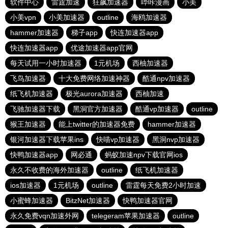
软件中心
雷霆加速
狂飙加速器
哔咔漫画
小美
小美vpn
小美加速器
outline
海鸥加速器
hammer加速器
梯子app
快连加速器app
快连加速器app
优途加速器app官网
每天试用一小时加速器
1元机场
西柚加速器
飞鸟加速器
十大免费网络加速神器
酷通npv加速器
纸飞机加速器
极光aurora加速器
西柚加速
飞驰加速器下载
黑洞官方加速器
酷通vp加速器
outline
猴王加速器
能上twitter的加速器免费
hammer加速器
银河加速器下载苹果ins
快喵vp加速器
黑洞nvp加速器
快鸭加速器app
网必通
蚂蚁加速npv下载官网ios
永久不收费的海外加速器
outline
纸飞机加速器
ios加速器
1元机场
outline
雷霆每天免费2小时加速
小蜜蜂加速器
BitzNet加速器
快鸭加速器官网
永久免费vqn加速外网
telegeram苹果加速器
outline