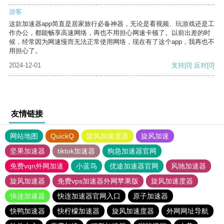
游客
这款加速器app简直是居家旅行必备神器，无论是看视频、玩游戏还是工
作办公，都能畅享高速网络，再也不用担心网速卡顿了。以前出差的时
候，经常因为网速慢而无法正常使用网络，现在有了这个app，我再也不
用担心了。
2024-12-01
支持
[0]
反对
[0]
友情链接
网站地图
QuickQ
旋风加速度器
旋风加速
坚果加速器
tiktok加速器
狗急加速器官网
免费vqn外网加速
小蓝鸟
优途加速器官网
风驰加速器
旋风加速器
免费vps加速器外网苹果版
旋风加速度器
快连加速器
快连加速器官网入口
原子加速器
快鸭加速器
快柠檬加速器
旋风加速度器
外网网址导航