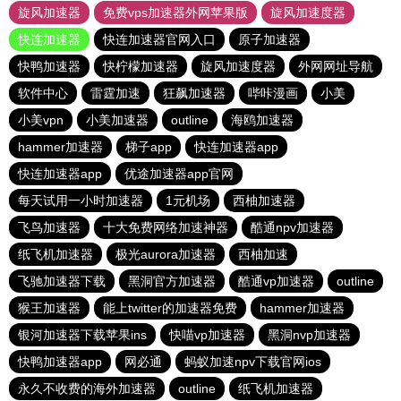
旋风加速器
免费vps加速器外网苹果版
旋风加速度器
快连加速器
快连加速器官网入口
原子加速器
快鸭加速器
快柠檬加速器
旋风加速度器
外网网址导航
软件中心
雷霆加速
狂飙加速器
哔咔漫画
小美
小美vpn
小美加速器
outline
海鸥加速器
hammer加速器
梯子app
快连加速器app
快连加速器app
优途加速器app官网
每天试用一小时加速器
1元机场
西柚加速器
飞鸟加速器
十大免费网络加速神器
酷通npv加速器
纸飞机加速器
极光aurora加速器
西柚加速
飞驰加速器下载
黑洞官方加速器
酷通vp加速器
outline
猴王加速器
能上twitter的加速器免费
hammer加速器
银河加速器下载苹果ins
快喵vp加速器
黑洞nvp加速器
快鸭加速器app
网必通
蚂蚁加速npv下载官网ios
永久不收费的海外加速器
outline
纸飞机加速器