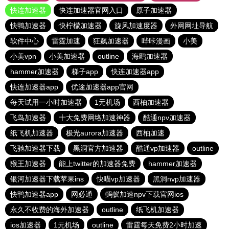
快连加速器
快连加速器官网入口
原子加速器
快鸭加速器
快柠檬加速器
旋风加速度器
外网网址导航
软件中心
雷霆加速
狂飙加速器
哔咔漫画
小美
小美vpn
小美加速器
outline
海鸥加速器
hammer加速器
梯子app
快连加速器app
快连加速器app
优途加速器app官网
每天试用一小时加速器
1元机场
西柚加速器
飞鸟加速器
十大免费网络加速神器
酷通npv加速器
纸飞机加速器
极光aurora加速器
西柚加速
飞驰加速器下载
黑洞官方加速器
酷通vp加速器
outline
猴王加速器
能上twitter的加速器免费
hammer加速器
银河加速器下载苹果ins
快喵vp加速器
黑洞nvp加速器
快鸭加速器app
网必通
蚂蚁加速npv下载官网ios
永久不收费的海外加速器
outline
纸飞机加速器
ios加速器
1元机场
outline
雷霆每天免费2小时加速