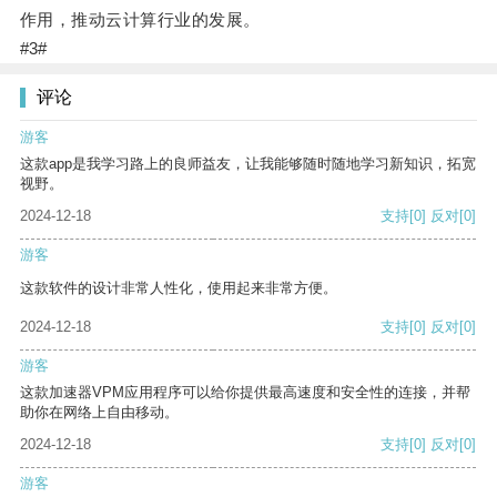
作用，推动云计算行业的发展。
#3#
评论
游客
这款app是我学习路上的良师益友，让我能够随时随地学习新知识，拓宽
视野。
2024-12-18
支持
[0]
反对
[0]
游客
这款软件的设计非常人性化，使用起来非常方便。
2024-12-18
支持
[0]
反对
[0]
游客
这款加速器VPM应用程序可以给你提供最高速度和安全性的连接，并帮
助你在网络上自由移动。
2024-12-18
支持
[0]
反对
[0]
游客