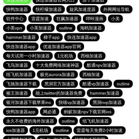
快连加速器
快连加速器官网入口
原子加速器
快鸭加速器
快柠檬加速器
旋风加速度器
外网网址导航
软件中心
雷霆加速
狂飙加速器
哔咔漫画
小美
小美vpn
小美加速器
outline
海鸥加速器
hammer加速器
梯子app
快连加速器app
快连加速器app
优途加速器app官网
每天试用一小时加速器
1元机场
西柚加速器
飞鸟加速器
十大免费网络加速神器
酷通npv加速器
纸飞机加速器
极光aurora加速器
西柚加速
飞驰加速器下载
黑洞官方加速器
酷通vp加速器
outline
猴王加速器
能上twitter的加速器免费
hammer加速器
银河加速器下载苹果ins
快喵vp加速器
黑洞nvp加速器
快鸭加速器app
网必通
蚂蚁加速npv下载官网ios
永久不收费的海外加速器
outline
纸飞机加速器
ios加速器
1元机场
outline
雷霆每天免费2小时加速