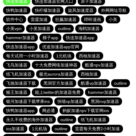
快连加速器
快连加速器官网入口
原子加速器
快鸭加速器
快柠檬加速器
旋风加速度器
外网网址导航
软件中心
雷霆加速
狂飙加速器
哔咔漫画
小美
小美vpn
小美加速器
outline
海鸥加速器
hammer加速器
梯子app
快连加速器app
快连加速器app
优途加速器app官网
每天试用一小时加速器
1元机场
西柚加速器
飞鸟加速器
十大免费网络加速神器
酷通npv加速器
纸飞机加速器
极光aurora加速器
西柚加速
飞驰加速器下载
黑洞官方加速器
酷通vp加速器
outline
猴王加速器
能上twitter的加速器免费
hammer加速器
银河加速器下载苹果ins
快喵vp加速器
黑洞nvp加速器
快鸭加速器app
网必通
蚂蚁加速npv下载官网ios
永久不收费的海外加速器
outline
纸飞机加速器
ios加速器
1元机场
outline
雷霆每天免费2小时加速