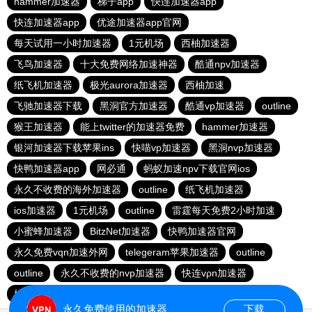
hammer加速器
梯子app
快连加速器app
快连加速器app
优途加速器app官网
每天试用一小时加速器
1元机场
西柚加速器
飞鸟加速器
十大免费网络加速神器
酷通npv加速器
纸飞机加速器
极光aurora加速器
西柚加速
飞驰加速器下载
黑洞官方加速器
酷通vp加速器
outline
猴王加速器
能上twitter的加速器免费
hammer加速器
银河加速器下载苹果ins
快喵vp加速器
黑洞nvp加速器
快鸭加速器app
网必通
蚂蚁加速npv下载官网ios
永久不收费的海外加速器
outline
纸飞机加速器
ios加速器
1元机场
outline
雷霆每天免费2小时加速
小蜜蜂加速器
BitzNet加速器
快鸭加速器官网
永久免费vqn加速外网
telegeram苹果加速器
outline
outline
永久不收费的nvp加速器
快连vρn加速器
橘子加速器
免费vqn外网
香蕉加速器vp官网
永久免费使用的加速器
下载