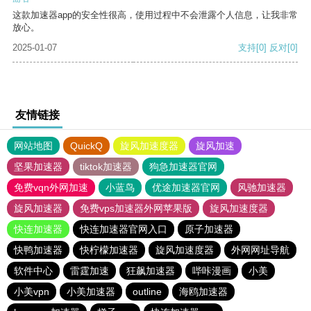
这款加速器app的安全性很高，使用过程中不会泄露个人信息，让我非常
放心。
2025-01-07
支持
[0]
反对
[0]
友情链接
网站地图
QuickQ
旋风加速度器
旋风加速
坚果加速器
tiktok加速器
狗急加速器官网
免费vqn外网加速
小蓝鸟
优途加速器官网
风驰加速器
旋风加速器
免费vps加速器外网苹果版
旋风加速度器
快连加速器
快连加速器官网入口
原子加速器
快鸭加速器
快柠檬加速器
旋风加速度器
外网网址导航
软件中心
雷霆加速
狂飙加速器
哔咔漫画
小美
小美vpn
小美加速器
outline
海鸥加速器