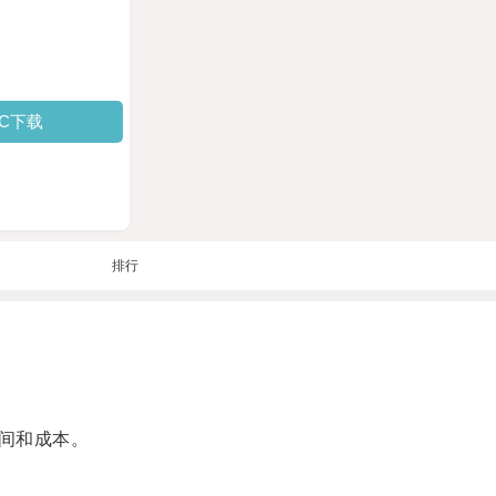
PC下载
排行
间和成本。