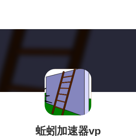
蚯蚓加速器vp