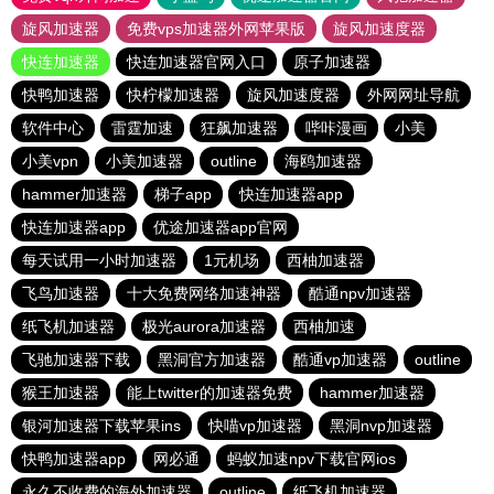
旋风加速器
免费vps加速器外网苹果版
旋风加速度器
快连加速器
快连加速器官网入口
原子加速器
快鸭加速器
快柠檬加速器
旋风加速度器
外网网址导航
软件中心
雷霆加速
狂飙加速器
哔咔漫画
小美
小美vpn
小美加速器
outline
海鸥加速器
hammer加速器
梯子app
快连加速器app
快连加速器app
优途加速器app官网
每天试用一小时加速器
1元机场
西柚加速器
飞鸟加速器
十大免费网络加速神器
酷通npv加速器
纸飞机加速器
极光aurora加速器
西柚加速
飞驰加速器下载
黑洞官方加速器
酷通vp加速器
outline
猴王加速器
能上twitter的加速器免费
hammer加速器
银河加速器下载苹果ins
快喵vp加速器
黑洞nvp加速器
快鸭加速器app
网必通
蚂蚁加速npv下载官网ios
永久不收费的海外加速器
outline
纸飞机加速器