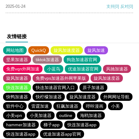
2025-01-24
支持
[0]
反对
[0]
友情链接
网站地图
QuickQ
旋风加速度器
旋风加速
坚果加速器
tiktok加速器
狗急加速器官网
免费vqn外网加速
小蓝鸟
优途加速器官网
风驰加速器
旋风加速器
免费vps加速器外网苹果版
旋风加速度器
快连加速器
快连加速器官网入口
原子加速器
快鸭加速器
快柠檬加速器
旋风加速度器
外网网址导航
软件中心
雷霆加速
狂飙加速器
哔咔漫画
小美
小美vpn
小美加速器
outline
海鸥加速器
hammer加速器
梯子app
快连加速器app
快连加速器app
优途加速器app官网