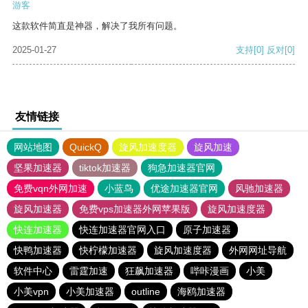
游客
这款软件简直是神器，解决了我所有问题。
2025-01-27
支持
[0]
反对
[0]
友情链接
网站地图
QuickQ
旋风加速度器
旋风加速
坚果加速器
tiktok加速器
狗急加速器官网
免费vqn外网加速
小蓝鸟
优途加速器官网
风驰加速器
旋风加速器
免费vps加速器外网苹果版
旋风加速度器
快连加速器
快连加速器官网入口
原子加速器
快鸭加速器
快柠檬加速器
旋风加速度器
外网网址导航
软件中心
雷霆加速
狂飙加速器
哔咔漫画
小美
小美vpn
小美加速器
outline
海鸥加速器