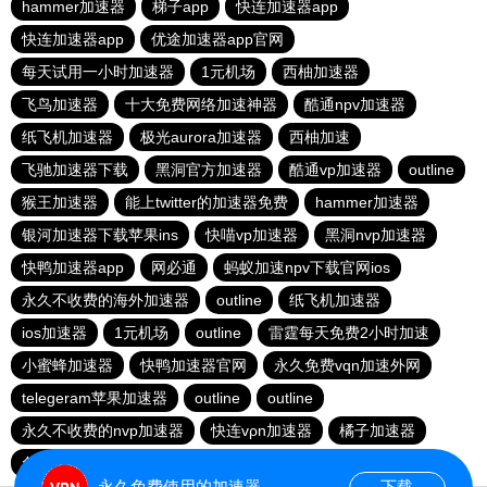
hammer加速器
梯子app
快连加速器app
快连加速器app
优途加速器app官网
每天试用一小时加速器
1元机场
西柚加速器
飞鸟加速器
十大免费网络加速神器
酷通npv加速器
纸飞机加速器
极光aurora加速器
西柚加速
飞驰加速器下载
黑洞官方加速器
酷通vp加速器
outline
猴王加速器
能上twitter的加速器免费
hammer加速器
银河加速器下载苹果ins
快喵vp加速器
黑洞nvp加速器
快鸭加速器app
网必通
蚂蚁加速npv下载官网ios
永久不收费的海外加速器
outline
纸飞机加速器
ios加速器
1元机场
outline
雷霆每天免费2小时加速
小蜜蜂加速器
快鸭加速器官网
永久免费vqn加速外网
telegeram苹果加速器
outline
outline
永久不收费的nvp加速器
快连vρn加速器
橘子加速器
免费vqn外网
香蕉加速器vp官网
永久免费使用的加速器
下载