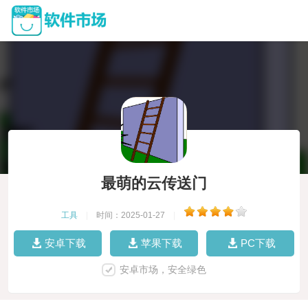
最萌的云传送门
工具
|
时间：2025-01-27
|
安卓下载
苹果下载
PC下载
安卓市场，安全绿色