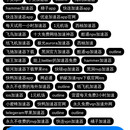
hammer加速器
梯子app
快连加速器app
快连加速器app
优途加速器app官网
每天试用一小时加速器
1元机场
西柚加速器
飞鸟加速器
十大免费网络加速神器
酷通npv加速器
纸飞机加速器
极光aurora加速器
西柚加速
飞驰加速器下载
黑洞官方加速器
酷通vp加速器
outline
猴王加速器
能上twitter的加速器免费
hammer加速器
银河加速器下载苹果ins
快喵vp加速器
黑洞nvp加速器
快鸭加速器app
网必通
蚂蚁加速npv下载官网ios
永久不收费的海外加速器
outline
纸飞机加速器
ios加速器
1元机场
outline
雷霆每天免费2小时加速
小蜜蜂加速器
快鸭加速器官网
永久免费vqn加速外网
telegeram苹果加速器
outline
outline
永久不收费的nvp加速器
快连vρn加速器
橘子加速器