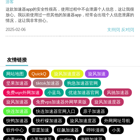
游客
这款加速器app的安全性很高，使用过程中不会泄露个人信息，这让我很
放心。我以前使用过一些其他的加速器app，经常会出现个人信息泄露的
情况，这让我非常担心。
2025-02-06
支持
[0]
反对
[0]
友情链接
网站地图
QuickQ
旋风加速度器
旋风加速
坚果加速器
tiktok加速器
狗急加速器官网
免费vqn外网加速
小蓝鸟
优途加速器官网
风驰加速器
旋风加速器
免费vps加速器外网苹果版
旋风加速度器
快连加速器
快连加速器官网入口
原子加速器
快鸭加速器
快柠檬加速器
旋风加速度器
外网网址导航
软件中心
雷霆加速
狂飙加速器
哔咔漫画
小美
小美vpn
小美加速器
outline
海鸥加速器