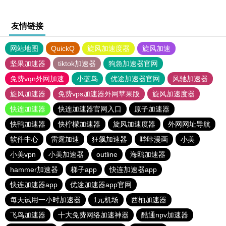
友情链接
网站地图
QuickQ
旋风加速度器
旋风加速
坚果加速器
tiktok加速器
狗急加速器官网
免费vqn外网加速
小蓝鸟
优途加速器官网
风驰加速器
旋风加速器
免费vps加速器外网苹果版
旋风加速度器
快连加速器
快连加速器官网入口
原子加速器
快鸭加速器
快柠檬加速器
旋风加速度器
外网网址导航
软件中心
雷霆加速
狂飙加速器
哔咔漫画
小美
小美vpn
小美加速器
outline
海鸥加速器
hammer加速器
梯子app
快连加速器app
快连加速器app
优途加速器app官网
每天试用一小时加速器
1元机场
西柚加速器
飞鸟加速器
十大免费网络加速神器
酷通npv加速器