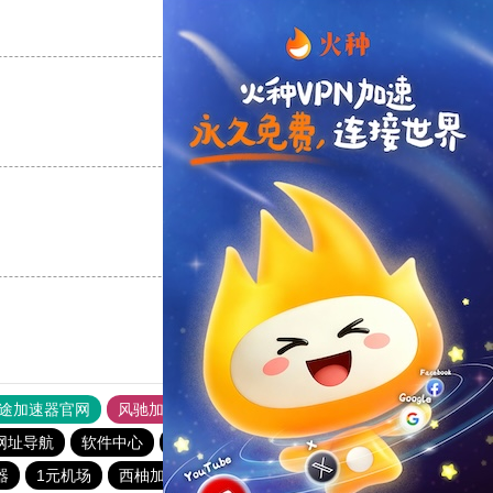
支持
[0]
反对
[0]
支持
[0]
反对
[0]
支持
[0]
反对
[0]
途加速器官网
风驰加速器
旋风加速器
网址导航
软件中心
雷霆加速
狂飙加速器
哔咔漫画
器
1元机场
西柚加速器
飞鸟加速器