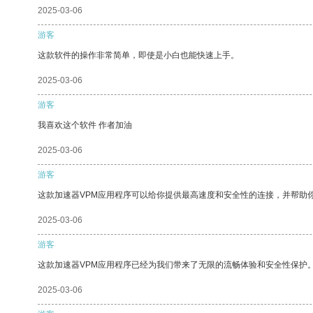
2025-03-06
游客
这款软件的操作非常简单，即使是小白也能快速上手。
2025-03-06
游客
我喜欢这个软件 作者加油
2025-03-06
游客
这款加速器VPM应用程序可以给你提供最高速度和安全性的连接，并帮助
2025-03-06
游客
这款加速器VPM应用程序已经为我们带来了无限的流畅体验和安全性保护
2025-03-06