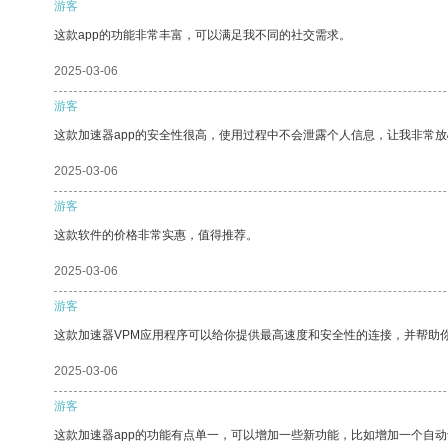
游客
这款app的功能非常丰富，可以满足我不同的社交需求。
2025-03-06
游客
这款加速器app的安全性很高，使用过程中不会泄露个人信息，让我非常放
2025-03-06
游客
这款软件的价格非常实惠，值得推荐。
2025-03-06
游客
这款加速器VPM应用程序可以给你提供最高速度和安全性的连接，并帮助
2025-03-06
游客
这款加速器app的功能有点单一，可以增加一些新功能，比如增加一个自