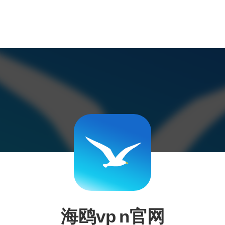
海鸥vp n官网