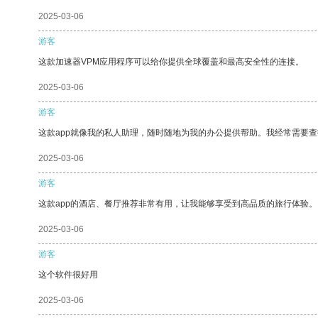
2025-03-06
游客
这款加速器VPM应用程序可以给你提供全球覆盖和最高安全性的连接。
2025-03-06
游客
这款app就像我的私人助理，随时随地为我的办公提供帮助。我经常需要查
2025-03-06
游客
这款app的酒店、餐厅推荐非常有用，让我能够享受到高品质的旅行体验。
2025-03-06
游客
这个软件很好用
2025-03-06