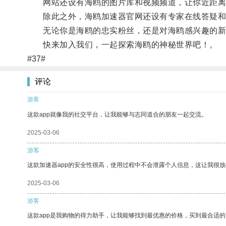
网站还设有海鸥的图片库和视频频道，让你近距离
除此之外，海鸥加速器官网还设有专家在线答疑和
无论你是海鸥的忠实粉丝，还是对海鸥感兴趣的新
快来加入我们，一起探索海鸥的神秘世界吧！。
#37#
评论
游客
这款app就像我的社交平台，让我能够与志同道合的朋友一起交流。
2025-03-06
游客
这款加速器app的安全性很高，使用过程中不会泄露个人信息，这让我很
2025-03-06
游客
这款app是我购物的得力助手，让我能够找到最优惠的价格，买到最合适