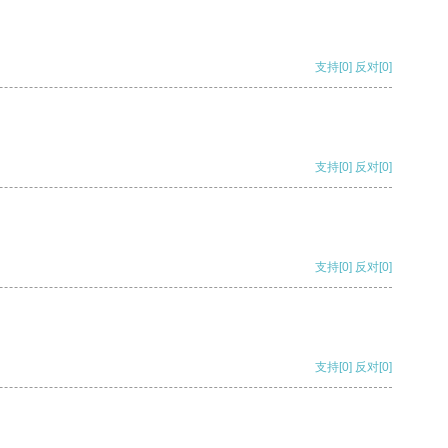
支持
[0]
反对
[0]
支持
[0]
反对
[0]
支持
[0]
反对
[0]
支持
[0]
反对
[0]