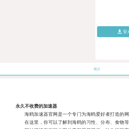
安
简介
永久不收费的加速器
海鸥加速器官网是一个专门为海鸥爱好者打造的网
在这里，你可以了解到海鸥的习性、分布、食物等