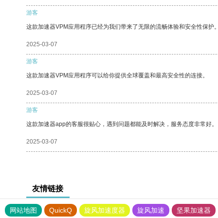
游客
这款加速器VPM应用程序已经为我们带来了无限的流畅体验和安全性保护
2025-03-07
游客
这款加速器VPM应用程序可以给你提供全球覆盖和最高安全性的连接。
2025-03-07
游客
这款加速器app的客服很贴心，遇到问题都能及时解决，服务态度非常好。
2025-03-07
友情链接
网站地图
QuickQ
旋风加速度器
旋风加速
坚果加速器