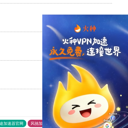
支持
[0]
反对
[0]
支持
[0]
反对
[0]
支持
[0]
反对
[0]
途加速器官网
风驰加速器
旋风加速器