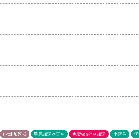
。
tiktok加速器
狗急加速器官网
免费vqn外网加速
小蓝鸟
优