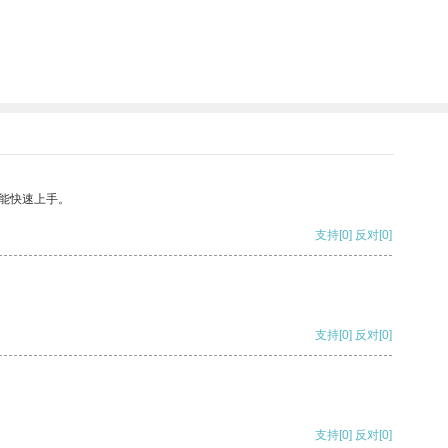
能快速上手。
支持
[0]
反对
[0]
支持
[0]
反对
[0]
支持
[0]
反对
[0]