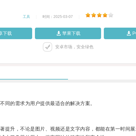
工具
|
时间：2025-03-07
|
卓下载
苹果下载
安卓市场，安全绿色
不同的需求为用户提供最适合的解决方案。
提升，不论是图片、视频还是文字内容，都能在第一时间展