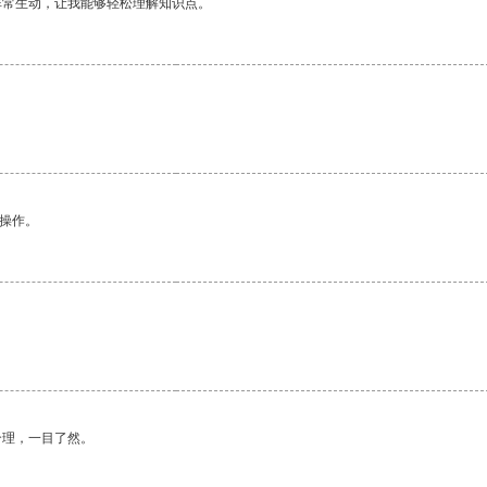
非常生动，让我能够轻松理解知识点。
悉操作。
合理，一目了然。