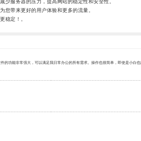
减少服务器的压力，提高网站的稳定性和安全性。
为您带来更好的用户体验和更多的流量。
更稳定！。
软件的功能非常强大，可以满足我日常办公的所有需求。操作也很简单，即使是小白也